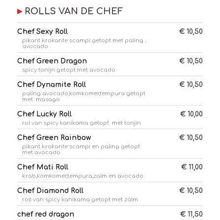
ROLLS VAN DE CHEF
Chef Sexy Roll
€ 10,50
pikant krokante scampi getopt met paling ,
avocado
Chef Green Dragon
€ 10,50
spicy tonijn getopt met avocado
Chef Dynamite Roll
€ 10,50
paling avocado,komkomer,tempura getopt
met masago
Chef Lucky Roll
€ 10,00
rol van spicy kanikama getopt met tonjin
Chef Green Rainbow
€ 10,50
pikant krokante scampi en paling getopt
met avocado
Chef Mati Roll
€ 11,00
krab,komkomer,tempura,zalm en avocado
Chef Diamond Roll
€ 10,50
roll van spicy kanikama getopt met zalm
chef red dragon
€ 11,50